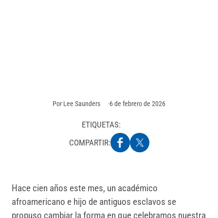
Afroamericana nos
enseña
El Mes de la Historia Afroamericana nunca ha sido
simplemente una cápsula del tiempo del pasado.
Por
Lee Saunders
6 de febrero de 2026
ETIQUETAS:
COMPARTIR:
Hace cien años este mes, un académico
afroamericano e hijo de antiguos esclavos se
propuso cambiar la forma en que celebramos nuestra