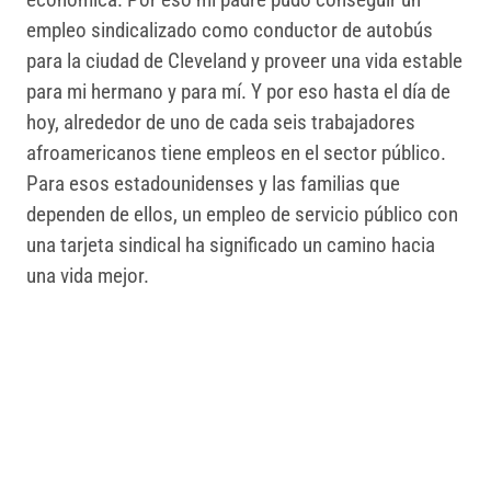
empleo sindicalizado como conductor de autobús
para la ciudad de Cleveland y proveer una vida estable
para mi hermano y para mí. Y por eso hasta el día de
hoy, alrededor de uno de cada seis trabajadores
afroamericanos tiene empleos en el sector público.
Para esos estadounidenses y las familias que
dependen de ellos, un empleo de servicio público con
una tarjeta sindical ha significado un camino hacia
una vida mejor.
Pero en 2026, todo eso está en riesgo. Durante los
últimos doce meses, hemos visto una campaña
dirigida por la administración Trump para diezmar la
fuerza laboral pública — despidiendo a cientos de
miles de empleados federales, eliminando los
derechos de negociación colectiva para aquellos que