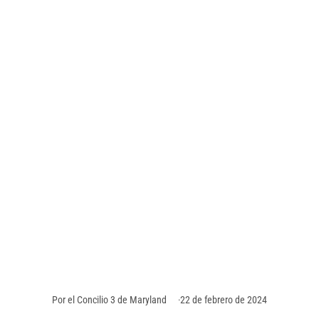
Trabajadores del
sistema
bibliotecario del
Condado de Howard
ganan elección
sindical
Trabajadores bibliotecarios del sistema del
Condado de Howard, Maryland, acaban de formar
su propia unión a través del Concilio 3 de AFSCME
Maryland.
Por
el Concilio 3 de Maryland
22 de febrero de 2024