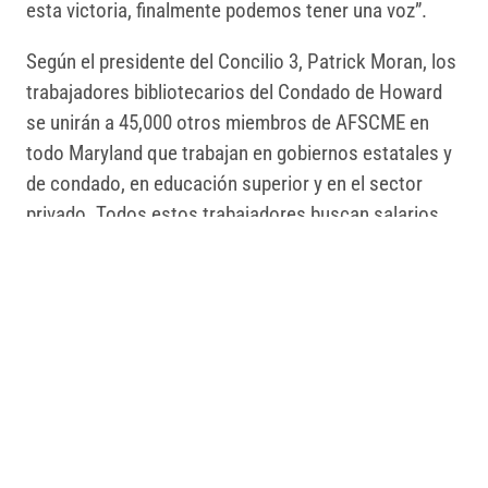
esta victoria, finalmente podemos tener una voz”.
Según el presidente del Concilio 3, Patrick Moran, los
trabajadores bibliotecarios del Condado de Howard
se unirán a 45,000 otros miembros de AFSCME en
todo Maryland que trabajan en gobiernos estatales y
de condado, en educación superior y en el sector
privado. Todos estos trabajadores buscan salarios
dignos, buenos beneficios y condiciones laborales
seguras, cosas que se merecen todos quienes les
brindan a nuestras comunidades los servicios
públicos esenciales.
“Con la victoria de hoy, le estamos pidiendo a la
Asamblea General de Maryland y a la administración
del Gobernador Wes Moore que hagan lo correcto y
aprueben la Ley de Empoderamiento de Trabajadores