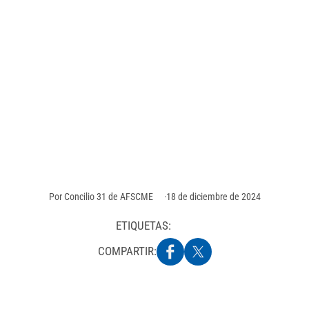
biblioteca de Illinois
se sindicalizan con
AFSCME
Sesenta trabajadores de Urbana Free Library en
Illinois votaron unánimemente a favor de crear su
propia local y ahora son parte de la familia de
AFSCME.
Por
Concilio 31 de AFSCME
18 de diciembre de 2024
ETIQUETAS:
COMPARTIR: