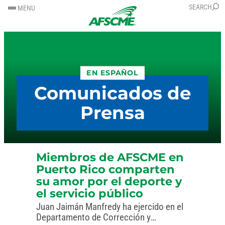
SALTAR
SKIP
SEARCH
MENU
AL
TO
CONTENIDO
CONTENT
EN ESPAÑOL
Comunicados de
Prensa
Miembros de AFSCME en
Puerto Rico comparten
su amor por el deporte y
el servicio público
Juan Jaimán Manfredy ha ejercido en el
Departamento de Corrección y