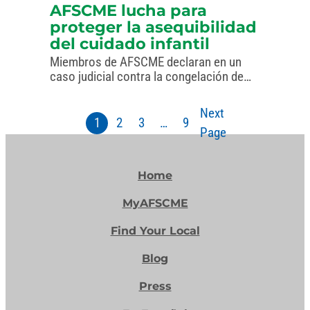
políticas de la administración favorecen
AFSCME lucha para
a los ricos.
proteger la asequibilidad
del cuidado infantil
Miembros de AFSCME declaran en un
caso judicial contra la congelación de
fondos federales para el cuidado infantil.
Next
1
2
3
…
9
Page
Home
MyAFSCME
Find Your Local
Blog
Press