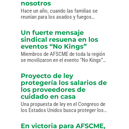
nosotros
Hace un año, cuando las familias se
reunían para los asados y fuegos
artificiales del Cuatro de Julio, Donald
Trump firmó la llamada “Big Beautiful
Un fuerte mensaje
Bill”. En un día destinado a celebrar
sindical resuena en los
nuestra libertad, esta…
eventos “No Kings”
Miembros de AFSCME de toda la región
se movilizaron en el evento “No Kings”
de Washington D.C.
Proyecto de ley
protegería los salarios de
los proveedores de
cuidado en casa
Una propuesta de ley en el Congreso de
los Estados Unidos busca proteger los
salarios de los proveedores de cuidado
en casa.
En victoria para AFSCME,