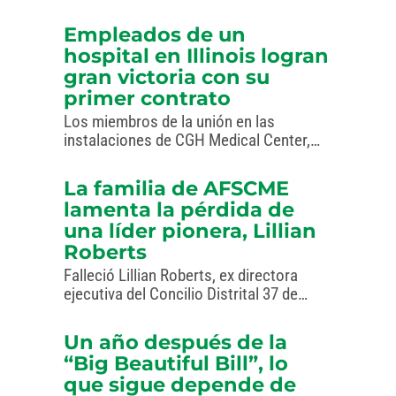
Rehabilitación de Puerto Rico durante
siete años. Pero el servicio público ha
Empleados de un
estado en su familia por generaciones, y
hospital en Illinois logran
él siempre supo que seguiría…
gran victoria con su
primer contrato
Los miembros de la unión en las
instalaciones de CGH Medical Center,
ubicadas en el norte de Illinois, votaron a
favor del acuerdo, que incluye salarios
La familia de AFSCME
más altos, más tiempo libre pagado y
lamenta la pérdida de
una voz…
una líder pionera, Lillian
Roberts
Falleció Lillian Roberts, ex directora
ejecutiva del Concilio Distrital 37 de
AFSCME y una gran líder del movimiento
sindical.
Un año después de la
“Big Beautiful Bill”, lo
que sigue depende de