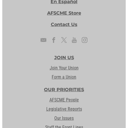
En Español
AFSCME Store
Contact Us
JOIN US
Join Your Union
Form a Union
OUR PRIORITIES
AFSCME People
Legislative Reports
Our Issues
Staff the Front Lines